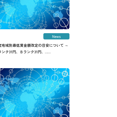
News
度地域別最低賃金額改定の目安について ～
ンク31円、Ｂランク31円、……