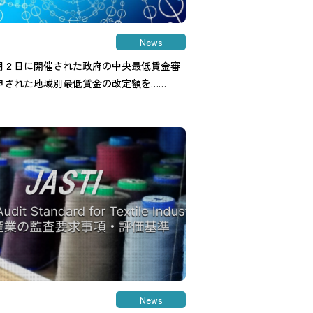
News
年８月２日に開催された政府の中央最低賃金審
申された地域別最低賃金の改定額を……
News