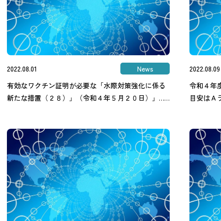
2022.08.01
News
2022.08.09
有効なワクチン証明が必要な「水際対策強化に係る
令和４年
新たな措置（２８）」（令和４年５月２０日）」……
目安はＡラ