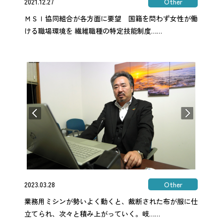
2021.12.27
Other
ＭＳＩ協同組合が各方面に要望 国籍を問わず女性が働
ける職場環境を 繊維職種の特定技能制度……
2023.03.28
Other
業務用ミシンが勢いよく動くと、裁断された布が服に仕
立てられ、次々と積み上がっていく。岐……