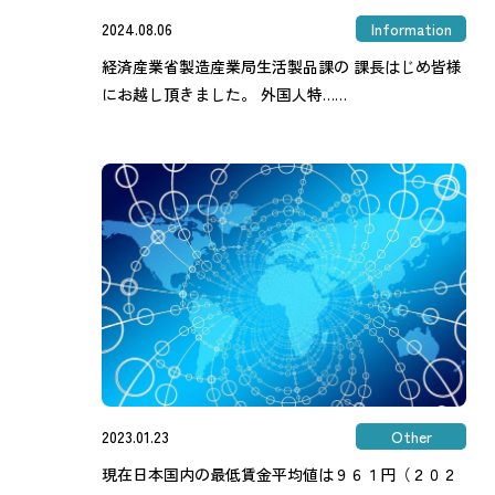
2024.08.06
Information
経済産業省製造産業局生活製品課の 課長はじめ皆様
にお越し頂きました。 外国人特……
2023.01.23
Other
現在日本国内の最低賃金平均値は９６１円（２０２