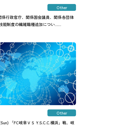
Other
関係行政官庁、関係国会議員、関係各団体
定技能制度の繊維職種追加につい……
Other
.30(Sun) 「FC岐阜ＶＳ Y.S.C.C.横浜」戦、岐