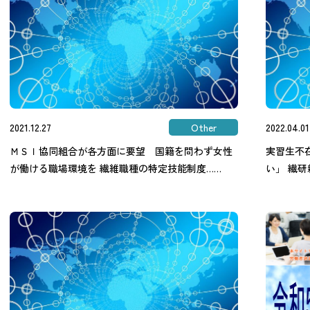
2021.12.27
Other
2022.04.01
ＭＳＩ協同組合が各方面に要望 国籍を問わず女性
実習生不
が働ける職場環境を 繊維職種の特定技能制度……
い」 繊研