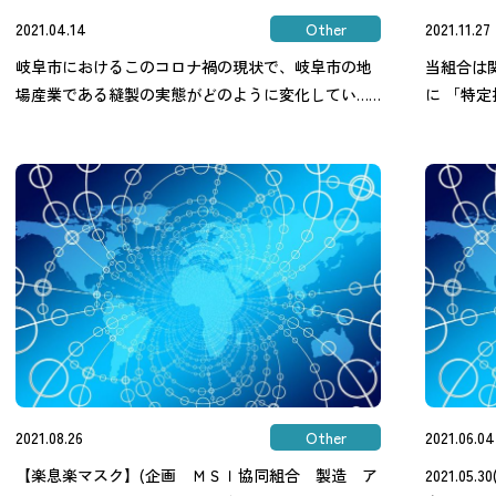
2021.04.14
Other
2021.11.27
岐阜市におけるこのコロナ禍の現状で、岐阜市の地
当組合は
場産業である縫製の実態がどのように変化してい……
に 「特
2021.08.26
Other
2021.06.04
【楽息楽マスク】(企画 ＭＳＩ協同組合 製造 ア
2021.05