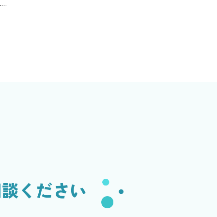
……
相談ください