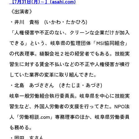
【7月31日(月)～】(asahi.com)
《出演者》
・井川 貴裕
(いかわ・たかひろ)
「人権侵害や不正のない、クリーンな企業だけが加入
できる」という、岐阜県の監理団体「MSI協同組合」
の代表理事。縫製会社２社の経営者でもある。技能実
習生に対する賃金不払いなどの不正や人権侵害が横行
していた業界の変革に取り組んできた。
・北島 あづささん
(きたじま・あづさ)
岐阜一般労働組合執行委員長。岐阜県を中心に技能実
習生など、外国人労働者の支援を行ってきた。NPO法
人「労働相談.com」専務理事のほか、岐阜県労働委員
も務める。
・岡田 玄さん